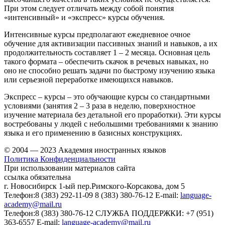
При этом следует отличать между собой понятия
«интенсивный» и «экспресс» курсы обучения.
Интенсивные курсы предполагают ежедневное очное
обучение для активизации пассивных знаний и навыков, а их
продолжительность составляет 1 – 2 месяца. Основная цель
такого формата – обеспечить скачок в речевых навыках, но
оно не способно решать задачи по быстрому изучению языка
или серьезной переработке имеющихся навыков.
Экспресс – курсы – это обучающие курсы со стандартными
условиями (занятия 2 – 3 раза в неделю, поверхностное
изучение материала без детальной его проработки). Эти курсы
востребованы у людей с небольшими требованиями к знанию
языка и его применению в базисных конструкциях.
© 2004 — 2023 Академия иностранных языков
Политика Конфиденциальности
При использовании материалов сайта
ссылка обязательна
г. Новосибирск
1-ый пер.Римского-Корсакова, дом 5
Телефон:
8 (383) 292-11-09
8 (383) 380-76-12
E-mail:
language-
academy@mail.ru
Телефон:
8 (383) 380-76-12
СЛУЖБА ПОДДЕРЖКИ:
+7 (951)
363-6557
E-mail:
language-academy@mail.ru